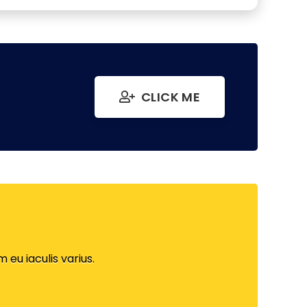
CLICK ME
s
 eu iaculis varius.