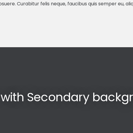
uere. Curabitur felis neque, faucibus quis semper eu, aliq
x with Secondary backg
 que no sabes cómo desarrollar, por favor
s pronto posible.