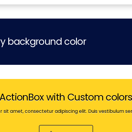
ry background color
ActionBox with Custom color
sit amet, consectetur adipiscing elit. Duis vestibulum sem