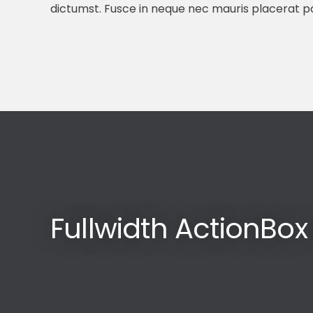
dictumst. Fusce in neque nec mauris placerat pos
Fullwidth ActionBo
Si tienes alguna duda, sugerencia o un proyecto
escríbenos y nos pondremos en contacto lo má