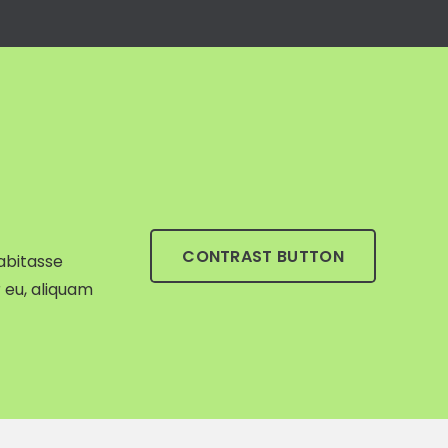
Contacto
 datos
Línea gratuita nacional
Línea whatsapp
info@3dm.com.co
CONTRAST BUTTON
habitasse
 eu, aliquam