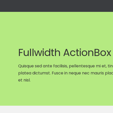
Menu
Inicio
Fullwidth ActionBox
Nosotros
Solucion
Quisque sed ante facilisis, pellentesque mi et, ti
platea dictumst. Fusce in neque nec mauris plac
Portafoli
et nisl.
© 3DM 2025