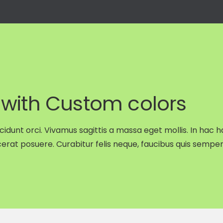
Avisos legales
Política de tratamiento de
 with Custom colors
Cancelar servicios
es
ncidunt orci. Vivamus sagittis a massa eget mollis. In hac 
erat posuere. Curabitur felis neque, faucibus quis semper
o