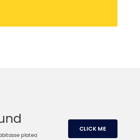
ound
CLICK ME
habitasse platea