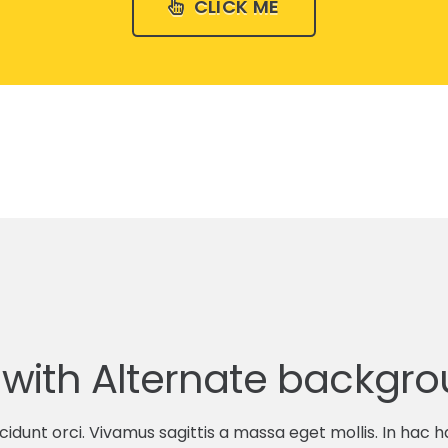
CLICK ME
x with Alternate backgr
incidunt orci. Vivamus sagittis a massa eget mollis. In hac 