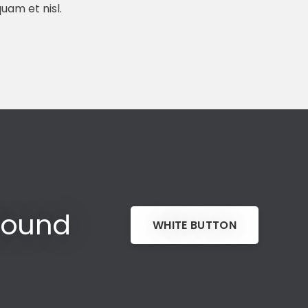
uam et nisl.
round
WHITE BUTTON
CONTÁCTANOS