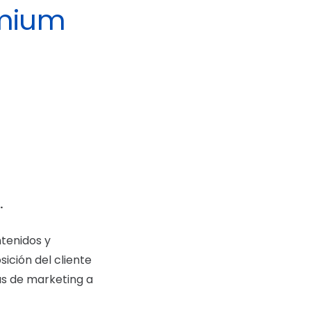
emium
.
tenidos y
osición del cliente
as de marketing a