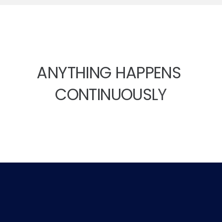
A
N
Y
T
H
I
N
G
HAPPENS
C
O
N
T
I
N
U
O
U
S
L
Y