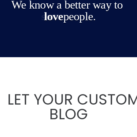
We know a better way to
serve
love
people.
LET YOUR CUSTOM
P
O
BLOG
R