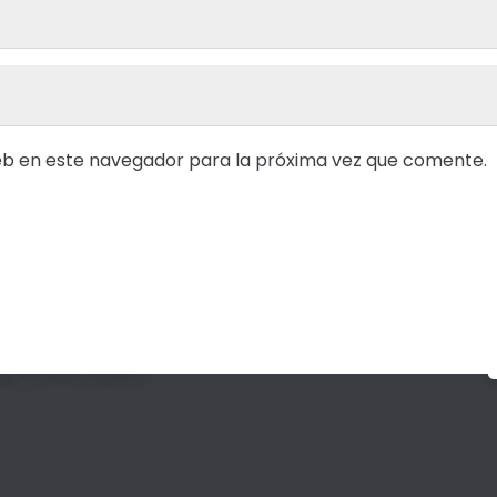
eb en este navegador para la próxima vez que comente.
 que no sabes cómo desarrollar, por favor
s pronto posible.