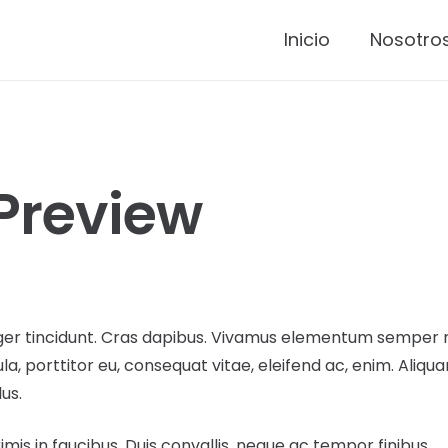
Inicio
Nosotro
Preview
eger tincidunt. Cras dapibus. Vivamus elementum semper ni
la, porttitor eu, consequat vitae, eleifend ac, enim. Aliqu
lus.
s in faucibus. Duis convallis, neque ac tempor finibus,