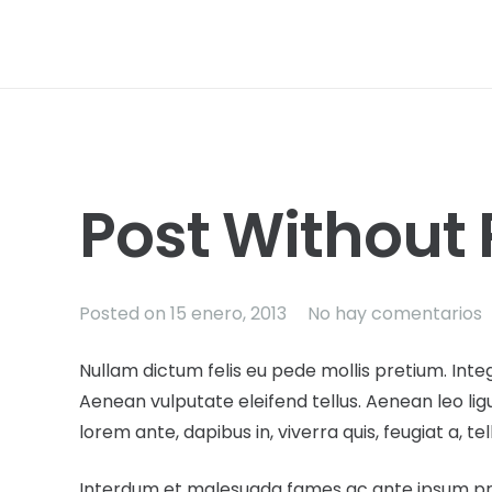
Post Without 
Posted on
15 enero, 2013
No hay comentarios
Nullam dictum felis eu pede mollis pretium. Int
Aenean vulputate eleifend tellus. Aenean leo ligu
lorem ante, dapibus in, viverra quis, feugiat a, tel
Interdum et malesuada fames ac ante ipsum primi